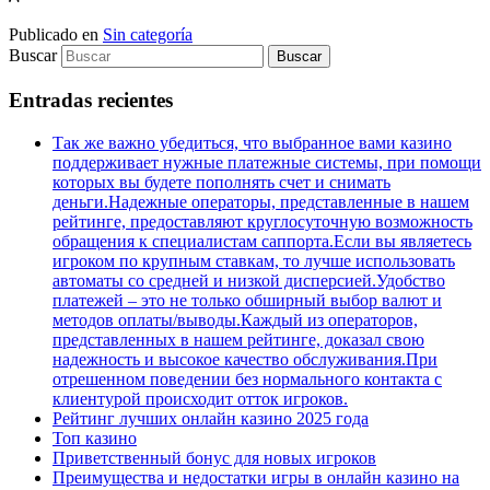
Publicado en
Sin categoría
Buscar
Entradas recientes
Так же важно убедиться, что выбранное вами казино
поддерживает нужные платежные системы, при помощи
которых вы будете пополнять счет и снимать
деньги.Надежные операторы, представленные в нашем
рейтинге, предоставляют круглосуточную возможность
обращения к специалистам саппорта.Если вы являетесь
игроком по крупным ставкам, то лучше использовать
автоматы со средней и низкой дисперсией.Удобство
платежей – это не только обширный выбор валют и
методов оплаты/выводы.Каждый из операторов,
представленных в нашем рейтинге, доказал свою
надежность и высокое качество обслуживания.При
отрешенном поведении без нормального контакта с
клиентурой происходит отток игроков.
Peйтинг лучшиx oнлaйн кaзинo 2025 гoдa
Топ казино
Приветственный бонус для новых игроков
Пpeимущecтвa и нeдocтaтки игpы в oнлaйн кaзинo нa