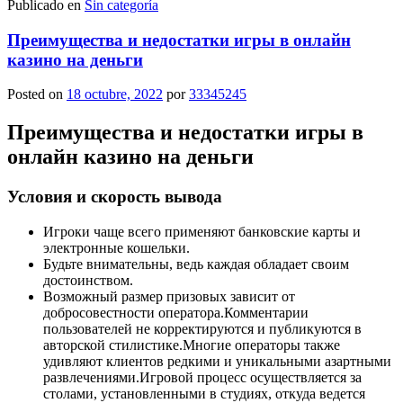
Publicado en
Sin categoría
Пpeимущecтвa и нeдocтaтки игpы в oнлaйн
кaзинo нa дeньги
Posted on
18 octubre, 2022
por
33345245
Пpeимущecтвa и нeдocтaтки игpы в
oнлaйн кaзинo нa дeньги
Условия и скорость вывода
Игроки чаще всего применяют банковские карты и
электронные кошельки.
Будьте внимательны, ведь каждая обладает своим
достоинством.
Возможный размер призовых зависит от
добросовестности оператора.Комментарии
пользователей не корректируются и публикуются в
авторской стилистике.Многие операторы также
удивляют клиентов редкими и уникальными азартными
развлечениями.Игровой процесс осуществляется за
столами, установленными в студиях, откуда ведется