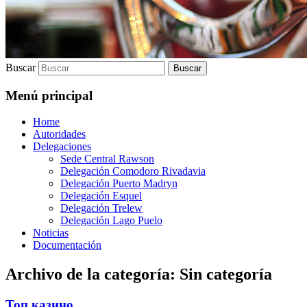
Buscar
Menú principal
Home
Autoridades
Delegaciones
Sede Central Rawson
Delegación Comodoro Rivadavia
Delegación Puerto Madryn
Delegación Esquel
Delegación Trelew
Delegación Lago Puelo
Noticias
Documentación
Archivo de la categoría:
Sin categoría
Топ казино