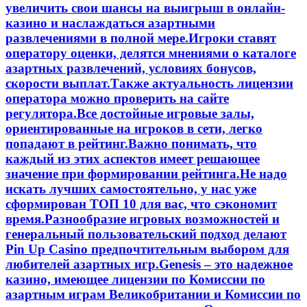
увеличить свои шансы на выигрыш в онлайн-
казино и наслаждаться азартными
развлечениями в полной мере.Игроки ставят
оператору оценки, делятся мнениями о каталоге
азартных развлечений, условиях бонусов,
скорости выплат.Также актуальность лицензии
оператора можно проверить на сайте
регулятора.Все достойные игровые залы,
ориентированные на игроков в сети, легко
попадают в рейтинг.Важно понимать, что
каждый из этих аспектов имеет решающее
значение при формировании рейтинга.Не надо
искать лучших самостоятельно, у нас уже
сформирован ТОП 10 для вас, что сэкономит
время.Разнообразие игровых возможностей и
генеральный пользовательский подход делают
Pin Up Casino предпочтительным выбором для
любителей азартных игр.Genesis – это надежное
казино, имеющее лицензии по Комиссии по
азартным играм Великобритании и Комиссии по