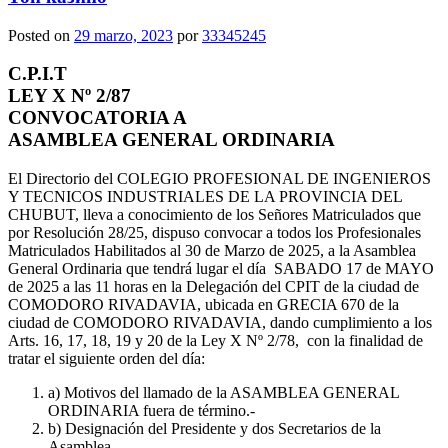
Posted on
29 marzo, 2023
por
33345245
C.P.I.T
LEY X Nº 2/87
CONVOCATORIA A
ASAMBLEA GENERAL ORDINARIA
El Directorio del COLEGIO PROFESIONAL DE INGENIEROS
Y TECNICOS INDUSTRIALES DE LA PROVINCIA DEL
CHUBUT, lleva a conocimiento de los Señores Matriculados que
por Resolución 28/25, dispuso convocar a todos los Profesionales
Matriculados Habilitados al 30 de Marzo de 2025, a la Asamblea
General Ordinaria que tendrá lugar el día SABADO 17 de MAYO
de 2025 a las 11 horas en la Delegación del CPIT de la ciudad de
COMODORO RIVADAVIA, ubicada en GRECIA 670 de la
ciudad de COMODORO RIVADAVIA, dando cumplimiento a los
Arts. 16, 17, 18, 19 y 20 de la Ley X Nº 2/78, con la finalidad de
tratar el siguiente orden del día:
a) Motivos del llamado de la ASAMBLEA GENERAL
ORDINARIA fuera de término.-
b) Designación del Presidente y dos Secretarios de la
Asamblea.-