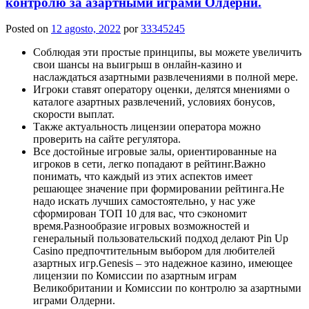
контролю за азартными играми Олдерни.
Posted on
12 agosto, 2022
por
33345245
Соблюдая эти простые принципы, вы можете увеличить
свои шансы на выигрыш в онлайн-казино и
наслаждаться азартными развлечениями в полной мере.
Игроки ставят оператору оценки, делятся мнениями о
каталоге азартных развлечений, условиях бонусов,
скорости выплат.
Также актуальность лицензии оператора можно
проверить на сайте регулятора.
Все достойные игровые залы, ориентированные на
игроков в сети, легко попадают в рейтинг.Важно
понимать, что каждый из этих аспектов имеет
решающее значение при формировании рейтинга.Не
надо искать лучших самостоятельно, у нас уже
сформирован ТОП 10 для вас, что сэкономит
время.Разнообразие игровых возможностей и
генеральный пользовательский подход делают Pin Up
Casino предпочтительным выбором для любителей
азартных игр.Genesis – это надежное казино, имеющее
лицензии по Комиссии по азартным играм
Великобритании и Комиссии по контролю за азартными
играми Олдерни.